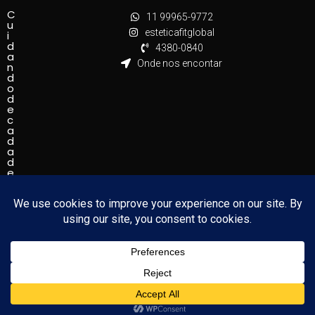
C
11 99965-9772
u
esteticafitglobal
i
d
4380-0840
a
Onde nos encontar
n
d
o
d
e
c
a
d
a
d
e
t
a
l
h
e
!
Estética FIT Global CNPJ 47.722.635/0001-66 - Copyright
© 2024 - Todos os direitos Reservados.
Políticas de privacidade