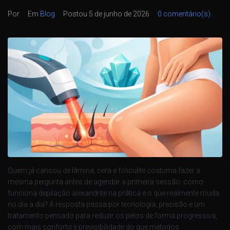
Por
Em
Blog
Postou
5 de junho de 2026
0 comentário(s)
Quem já cansou de lâmina, cera e foliculite costuma fazer a
mesma pergunta antes de agendar a primeira sessão: como
funciona depilação alexandrite na prática e o que realmente muda
no dia a dia? A resposta passa por tecnologia, precisão e um
tratamento pensado para reduzir os pelos de forma progressiva,
com mais conforto e previsibilidade do que métodos