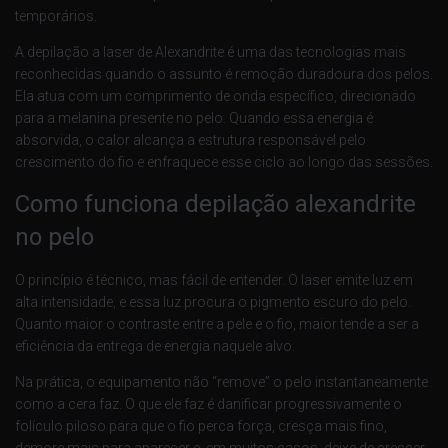
temporários.
A depilação a laser de Alexandrite é uma das tecnologias mais
reconhecidas quando o assunto é remoção duradoura dos pelos.
Ela atua com um comprimento de onda específico, direcionado
para a melanina presente no pelo. Quando essa energia é
absorvida, o calor alcança a estrutura responsável pelo
crescimento do fio e enfraquece esse ciclo ao longo das sessões.
Como funciona depilação alexandrite
no pelo
O princípio é técnico, mas fácil de entender. O laser emite luz em
alta intensidade, e essa luz procura o pigmento escuro do pelo.
Quanto maior o contraste entre a pele e o fio, maior tende a ser a
eficiência da entrega de energia naquele alvo.
Na prática, o equipamento não “remove” o pelo instantaneamente
como a cera faz. O que ele faz é danificar progressivamente o
folículo piloso para que o fio perca força, cresça mais fino,
demore mais para aparecer e, em muitos casos, deixe de crescer.