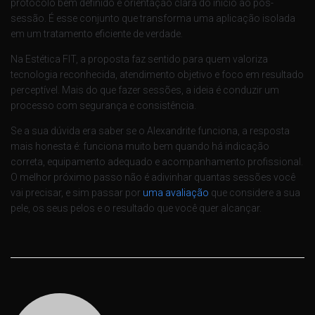
protocolo bem definido e orientação clara do início ao pós-
sessão. É esse conjunto que transforma uma aplicação isolada
em um tratamento eficiente de verdade.
Na Estética FIT, a proposta faz sentido para quem valoriza
tecnologia reconhecida, atendimento objetivo e foco em resultado
perceptível. Mais do que fazer sessões, a ideia é conduzir um
processo com segurança e consistência.
Se a sua dúvida era saber se o Alexandrite funciona, a resposta
mais honesta é: funciona muito bem quando há indicação
correta, equipamento adequado e acompanhamento profissional.
O melhor próximo passo não é adivinhar quantas sessões você
vai precisar, e sim passar por
uma avaliação
que considere a sua
pele, os seus pelos e o resultado que você quer alcançar.