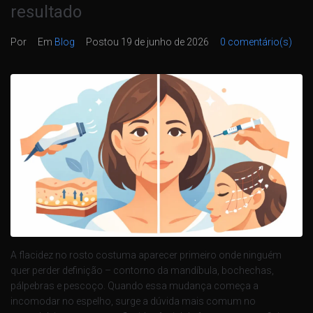
resultado
Por
Em
Blog
Postou
19 de junho de 2026
0 comentário(s)
A flacidez no rosto costuma aparecer primeiro onde ninguém
quer perder definição – contorno da mandíbula, bochechas,
pálpebras e pescoço. Quando essa mudança começa a
incomodar no espelho, surge a dúvida mais comum no