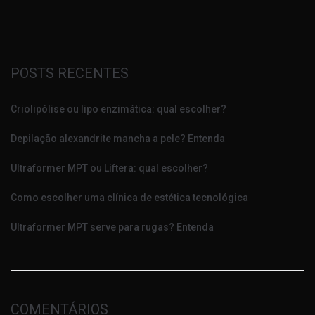
POSTS RECENTES
Criolipólise ou lipo enzimática: qual escolher?
Depilação alexandrite mancha a pele? Entenda
Ultraformer MPT ou Liftera: qual escolher?
Como escolher uma clínica de estética tecnológica
Ultraformer MPT serve para rugas? Entenda
COMENTÁRIOS