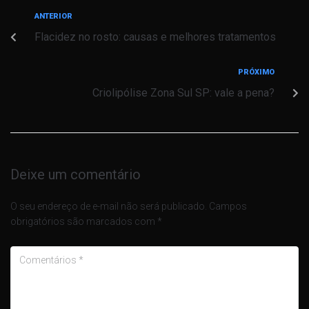
ANTERIOR
Flacidez no rosto: causas e melhores tratamentos
PRÓXIMO
Criolipólise Zona Sul SP: vale a pena?
Deixe um comentário
O seu endereço de e-mail não será publicado.
Campos
obrigatórios são marcados com
*