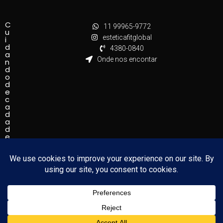
C
11 99965-9772
u
esteticafitglobal
i
d
4380-0840
a
Onde nos encontar
n
d
o
d
e
c
a
d
a
d
e
t
a
l
h
e
!
Estética FIT Global CNPJ 47.722.635/0001-66 - Copyright
© 2024 - Todos os direitos Reservados.