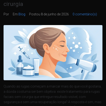
cirurgia
Por
Em
Blog
Postou
8 de junho de 2026
0 comentário(s)
Quando as rugas começam a marcar mais do que você gostaria,
a dúvida costuma ser bem objetiva: existe tratamento para rugas
faciais sem cirurgia que entregue resultado visível, com
segurança e sem uma recuperação longa? A resposta é sim, mas