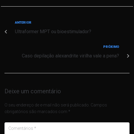
ANTERIOR
Ultraformer MPT ou bioestimulador?
PRÓXIMO
Caso depilação alexandrite virilha vale a pena?
Deixe um comentário
O seu endereço de e-mail não será publicado.
Campos
obrigatórios são marcados com
*